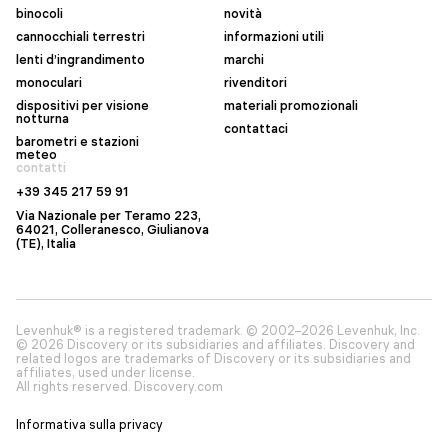
binocoli
novità
cannocchiali terrestri
informazioni utili
lenti d’ingrandimento
marchi
monoculari
rivenditori
dispositivi per visione
materiali promozionali
notturna
contattaci
barometri e stazioni
meteo
contatti
+39 345 217 59 91
Via Nazionale per Teramo 223,
64021, Colleranesco, Giulianova
(TE), Italia
Levenhuk® is a registered trademark. © 2002–2026 Levenhuk, Inc.
© 2026 Discovery or its subsidiaries and affiliates. Discovery and
related logos are trademarks of Discovery or its subsidiaries and
affiliates, used under license.
All rights reserved. Discovery.com
Informativa sulla privacy