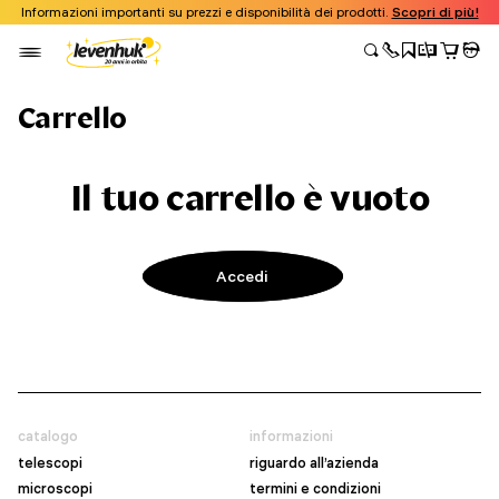
Informazioni importanti su prezzi e disponibilità dei prodotti.
Scopri di più!
Carrello
Il tuo carrello è vuoto
Accedi
catalogo
informazioni
telescopi
riguardo all’azienda
microscopi
termini e condizioni