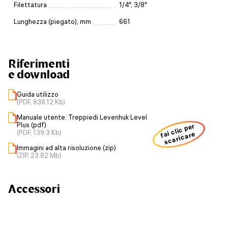
Filettatura
1/4", 3/8"
Lunghezza (piegato), mm
661
Riferimenti
e download
Guida utilizzo
(PDF, 838.12 Kb)
Manuale utente: Treppiedi Levenhuk Level
Plus (pdf)
fai clic per
(PDF, 139.3 Kb)
scaricare
Immagini ad alta risoluzione (zip)
(ZIP, 23.82 Mb)
Accessori