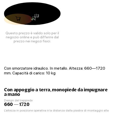
Questo prezzo è valido solo per il
negozio online e può differire dal
prezzo nei negozi fisici.
Con smorzatore idraulico. In metallo. Altezza: 660—1720
mm. Capacità di carico: 10 kg
Con appoggio a terra, monopiede da impugnare
a mano
Design del treppiede
660 — 1720
L’altezza in posizione operativa è la distanza dalla piastra di montaggio alla