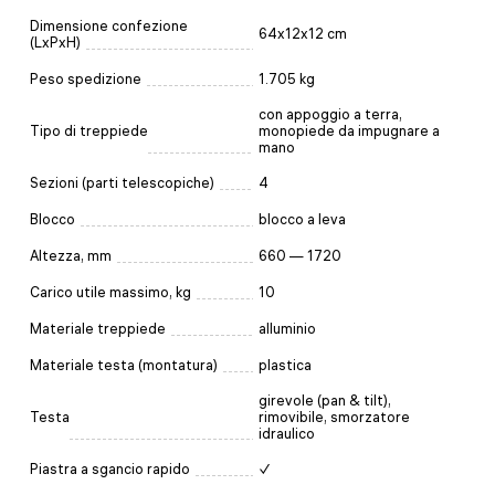
Dimensione confezione
64x12x12 cm
(LxPxH)
Peso spedizione
1.705 kg
con appoggio a terra,
Tipo di treppiede
monopiede da impugnare a
mano
Sezioni (parti telescopiche)
4
Blocco
blocco a leva
Altezza, mm
660 — 1720
Carico utile massimo, kg
10
Materiale treppiede
alluminio
Materiale testa (montatura)
plastica
girevole (pan & tilt),
Testa
rimovibile, smorzatore
idraulico
Piastra a sgancio rapido
✓