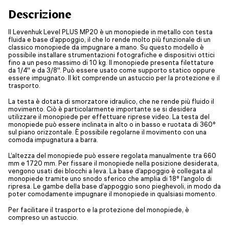
Descrizione
Il Levenhuk Level PLUS MP20 è un monopiede in metallo con testa
fluida e base d’appoggio, il che lo rende molto più funzionale di un
classico monopiede da impugnare a mano. Su questo modello è
possibile installare strumentazioni fotografiche e dispositivi ottici
fino a un peso massimo di 10 kg. Il monopiede presenta filettature
da 1/4'' e da 3/8''. Può essere usato come supporto statico oppure
essere impugnato. Il kit comprende un astuccio per la protezione e il
trasporto.
La testa è dotata di smorzatore idraulico, che ne rende più fluido il
movimento. Ciò è particolarmente importante se si desidera
utilizzare il monopiede per effettuare riprese video. La testa del
monopiede può essere inclinata in alto o in basso e ruotata di 360°
sul piano orizzontale. È possibile regolarne il movimento con una
comoda impugnatura a barra.
L’altezza del monopiede può essere regolata manualmente tra 660
mm e 1720 mm. Per fissare il monopiede nella posizione desiderata,
vengono usati dei blocchi a leva. La base d’appoggio è collegata al
monopiede tramite uno snodo sferico che amplia di 18° l’angolo di
ripresa. Le gambe della base d’appoggio sono pieghevoli, in modo da
poter comodamente impugnare il monopiede in qualsiasi momento.
Per facilitare il trasporto e la protezione del monopiede, è
compreso un astuccio.