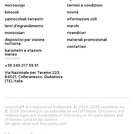
microscopi
termini e condizioni
binocoli
novità
cannocchiali terrestri
informazioni utili
lenti d’ingrandimento
marchi
monoculari
rivenditori
dispositivi per visione
materiali promozionali
notturna
contattaci
barometri e stazioni
meteo
contatti
+39 345 217 59 91
Via Nazionale per Teramo 223,
64021, Colleranesco, Giulianova
(TE), Italia
Levenhuk® is a registered trademark. © 2002–2026 Levenhuk, Inc.
© 2026 Discovery or its subsidiaries and affiliates. Discovery and
related logos are trademarks of Discovery or its subsidiaries and
affiliates, used under license.
All rights reserved. Discovery.com