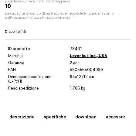
superficie su cui è installato il treppiede
10
La capacità di carico di un treppiede treppiede è il peso massimo
dell’apparecchiatura che può sostenere
Disponibilità
ID prodotto
78401
Marchio
Levenhuk Inc., USA
Garanzia
2 anni
EAN
5905555004099
Dimensione confezione
64x12x12 cm
(LxPxH)
Peso spedizione
1.705 kg
descrizione
specifiche
download
accessori