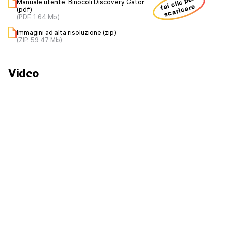
fai clic per
Manuale utente: Binocoli Discovery Gator
scaricare
(pdf)
(PDF, 1.64 Mb)
Immagini ad alta risoluzione (zip)
(ZIP, 59.47 Mb)
Video