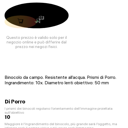
Questo prezzo è valido solo per il
negozio online e può differire dal
prezzo nei negozi fisici.
Binocolo da campo. Resistente all’acqua. Prismi di Porro.
Ingrandimento: 10x. Diametro lenti obiettivo: 50 mm
Di Porro
I prismi dei binocoli regolano l’orientamento dell’immagine proiettata
sull’obiettivo
10
Maggiore è l’ingrandimento del binocolo, più grande sarà l’oggetto, ma
inferiore sarà il campo visivo e più scura sarà l’immagine