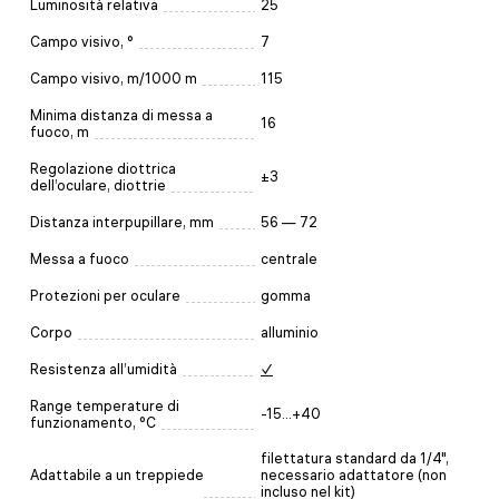
Luminosità relativa
25
Campo visivo, °
7
Campo visivo, m/1000 m
115
Minima distanza di messa a
16
fuoco, m
Regolazione diottrica
±3
dell’oculare, diottrie
Distanza interpupillare, mm
56 — 72
Messa a fuoco
centrale
Protezioni per oculare
gomma
Corpo
alluminio
Resistenza all’umidità
✓
Range temperature di
-15...+40
funzionamento, °C
filettatura standard da 1/4",
Adattabile a un treppiede
necessario adattatore (non
incluso nel kit)