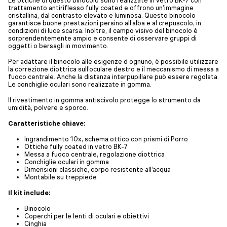
Le ottiche di questo binocolo sono realizzate in vetro BK-7 con
trattamento antiriflesso fully coated e offrono un’immagine
cristallina, dal contrasto elevato e luminosa. Questo binocolo
garantisce buone prestazioni persino all’alba e al crepuscolo, in
condizioni di luce scarsa. Inoltre, il campo visivo del binocolo è
sorprendentemente ampio e consente di osservare gruppi di
oggetti o bersagli in movimento.
Per adattare il binocolo alle esigenze d ognuno, è possibile utilizzare
la correzione diottrica sull’oculare destro e il meccanismo di messa a
fuoco centrale. Anche la distanza interpupillare può essere regolata.
Le conchiglie oculari sono realizzate in gomma.
Il rivestimento in gomma antiscivolo protegge lo strumento da
umidità, polvere e sporco.
Caratteristiche chiave:
Ingrandimento 10x, schema ottico con prismi di Porro
Ottiche fully coated in vetro BK-7
Messa a fuoco centrale, regolazione diottrica
Conchiglie oculari in gomma
Dimensioni classiche, corpo resistente all’acqua
Montabile su treppiede
Il kit include:
Binocolo
Coperchi per le lenti di oculari e obiettivi
Cinghia