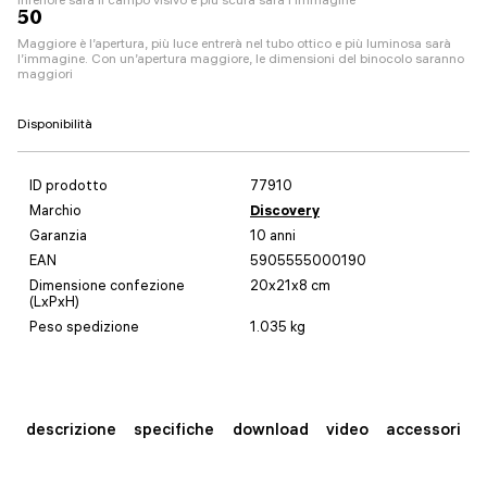
50
Maggiore è l’apertura, più luce entrerà nel tubo ottico e più luminosa sarà
l’immagine. Con un’apertura maggiore, le dimensioni del binocolo saranno
maggiori
Disponibilità
ID prodotto
77910
Marchio
Discovery
Garanzia
10 anni
EAN
5905555000190
Dimensione confezione
20x21x8 cm
(LxPxH)
Peso spedizione
1.035 kg
descrizione
specifiche
download
video
accessori