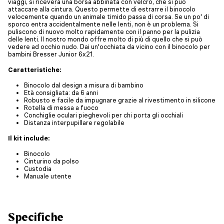
viaggi, si riceverà una borsa abbinata con velcro, che si può
attaccare alla cintura. Questo permette di estrarre il binocolo
velocemente quando un animale timido passa di corsa. Se un po' di
sporco entra accidentalmente nelle lenti, non è un problema. Si
puliscono di nuovo molto rapidamente con il panno per la pulizia
delle lenti. Il nostro mondo offre molto di più di quello che si può
vedere ad occhio nudo. Dai un'occhiata da vicino con il binocolo per
bambini Bresser Junior 6x21.
Caratteristiche:
Binocolo dal design a misura di bambino
Età consigliata: da 6 anni
Robusto e facile da impugnare grazie al rivestimento in silicone
Rotella di messa a fuoco
Conchiglie oculari pieghevoli per chi porta gli occhiali
Distanza interpupillare regolabile
Il kit include:
Binocolo
Cinturino da polso
Custodia
Manuale utente
Specifiche