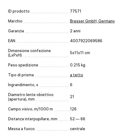
ID prodotto
77571
Marchio
Bresser GmbH, Germany
Garanzia
2 anni
EAN
4007922069586
Dimensione confezione
5x11x11 cm
(LxPxH)
Peso spedizione
0.215 kg
Tipo di prisma
a tetto
Ingrandimento, x
6
Diametro lente obiettivo
21
(apertura), mm
Campo visivo, m/1000 m
126
Distanza interpupillare, mm
52 — 66
Messa a fuoco
centrale