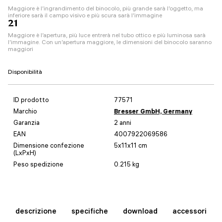
Maggiore è l’ingrandimento del binocolo, più grande sarà l’oggetto, ma
inferiore sarà il campo visivo e più scura sarà l’immagine
21
Maggiore è l’apertura, più luce entrerà nel tubo ottico e più luminosa sarà
l’immagine. Con un’apertura maggiore, le dimensioni del binocolo saranno
maggiori
Disponibilità
ID prodotto
77571
Marchio
Bresser GmbH, Germany
Garanzia
2 anni
EAN
4007922069586
Dimensione confezione
5x11x11 cm
(LxPxH)
Peso spedizione
0.215 kg
descrizione
specifiche
download
accessori