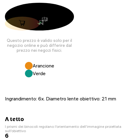
Questo prezzo è valido solo per il
negozio online e può differire dal
prezzo nei negozi fisici.
Arancione
Verde
Ingrandimento: 6x. Diametro lente obiettivo: 21 mm
A tetto
I prismi dei binocoli regolano l’orientamento dell’immagine proiettata
sull’obiettivo
6