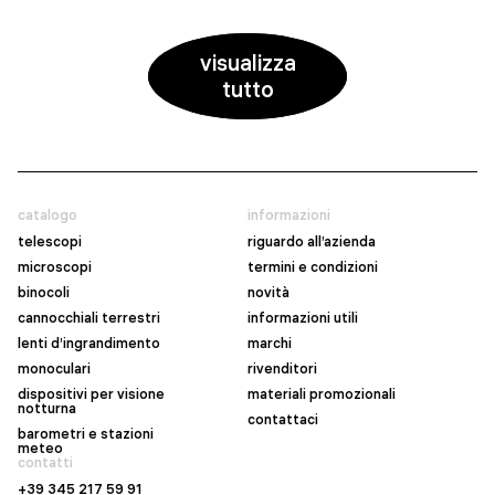
visualizza
tutto
catalogo
informazioni
telescopi
riguardo all’azienda
microscopi
termini e condizioni
binocoli
novità
cannocchiali terrestri
informazioni utili
lenti d’ingrandimento
marchi
monoculari
rivenditori
dispositivi per visione
materiali promozionali
notturna
contattaci
barometri e stazioni
meteo
contatti
+39 345 217 59 91