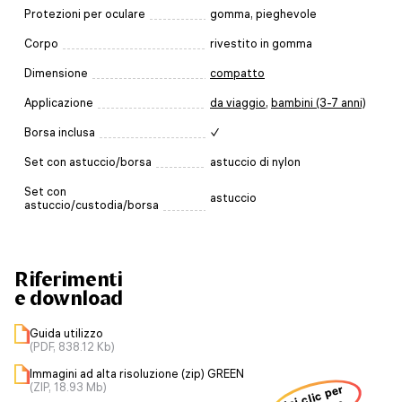
Protezioni per oculare
gomma, pieghevole
Corpo
rivestito in gomma
Dimensione
compatto
Applicazione
da viaggio
,
bambini (3-7 anni)
Borsa inclusa
✓
Set con astuccio/borsa
astuccio di nylon
Set con
astuccio
astuccio/custodia/borsa
Riferimenti
e download
Guida utilizzo
(PDF, 838.12 Kb)
Immagini ad alta risoluzione (zip) GREEN
(ZIP, 18.93 Mb)
fai clic per