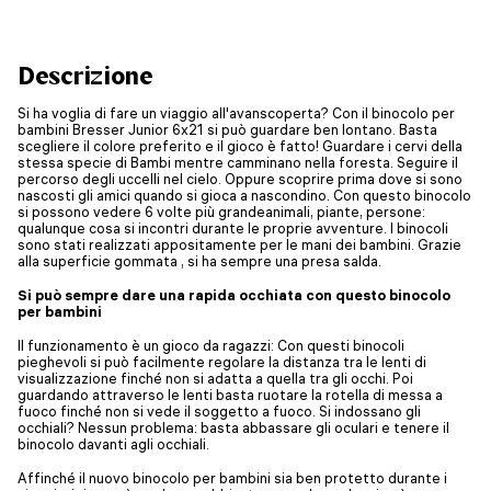
Descrizione
Si ha voglia di fare un viaggio all'avanscoperta? Con il binocolo per
bambini Bresser Junior 6x21 si può guardare ben lontano. Basta
scegliere il colore preferito e il gioco è fatto! Guardare i cervi della
stessa specie di Bambi mentre camminano nella foresta. Seguire il
percorso degli uccelli nel cielo. Oppure scoprire prima dove si sono
nascosti gli amici quando si gioca a nascondino. Con questo binocolo
si possono vedere 6 volte più grandeanimali, piante, persone:
qualunque cosa si incontri durante le proprie avventure. I binocoli
sono stati realizzati appositamente per le mani dei bambini. Grazie
alla superficie gommata , si ha sempre una presa salda.
Si può sempre dare una rapida occhiata con questo binocolo
per bambini
Il funzionamento è un gioco da ragazzi: Con questi binocoli
pieghevoli si può facilmente regolare la distanza tra le lenti di
visualizzazione finché non si adatta a quella tra gli occhi. Poi
guardando attraverso le lenti basta ruotare la rotella di messa a
fuoco finché non si vede il soggetto a fuoco. Si indossano gli
occhiali? Nessun problema: basta abbassare gli oculari e tenere il
binocolo davanti agli occhiali.
Affinché il nuovo binocolo per bambini sia ben protetto durante i