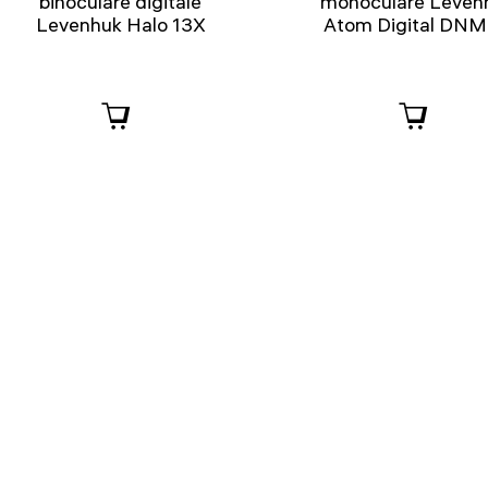
binoculare digitale
monoculare Leven
Levenhuk Halo 13X
Atom Digital DN