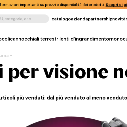
formazioni importanti su prezzi e disponibilità dei prodotti.
Scopri di pi
catalogo
azienda
partnership
novità
U, categoria, ecc.
ocoli
cannocchiali terrestri
lenti d’ingrandimento
monocu
turna
i per visione 
rticoli più venduti: dal più venduto al meno vendut