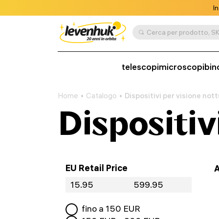
In
Cerca per prodotto, SK
telescopi
microscopi
bin
Home
Catalogo
Dispositivi per visione not
Dispositiv
EU Retail Price
A
fino a
150
EUR