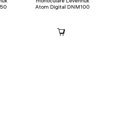
huk
monoculare Levenhuk
M50
Atom Digital DNM100