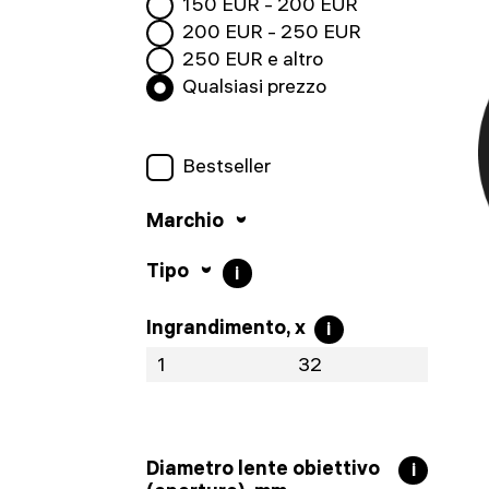
150
EUR -
200
EUR
200
EUR -
250
EUR
250
EUR e altro
Qualsiasi prezzo
Bestseller
Marchio
Tipo
i
Ingrandimento, x
i
Diametro lente obiettivo
i