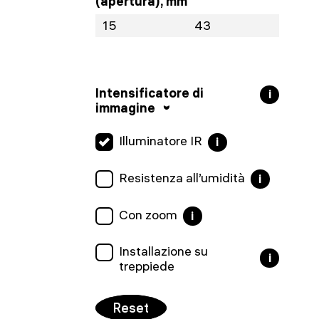
(apertura), mm
Intensificatore di
i
immagine
Illuminatore IR
i
Resistenza all’umidità
i
Con zoom
i
Installazione su
i
treppiede
Reset