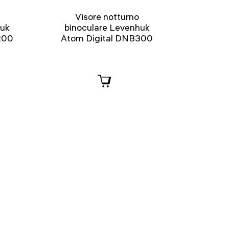
Visore notturno
huk
binoculare Levenhuk
200
Atom Digital DNB300