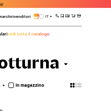
ù!
marchi
rivenditori
IT
lari
vedi tutto il catalogo
notturna
In magazzino
o