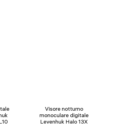
tale
Visore notturno
huk
monoculare digitale
L10
Levenhuk Halo 13X