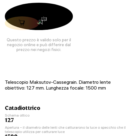
Questo prezzo è valido solo per il
negozio online e può differire dal
prezzo nei negozi fisici.
Telescopio Maksutov-Cassegrain. Diametro lente
obiettivo: 127 mm. Lunghezza focale: 1500 mm
Catadiottrico
Schema ottico
127
Apertura – il diametro delle lenti che catturarono la luce o specchio che il
telescopio utilizza per catturare luce