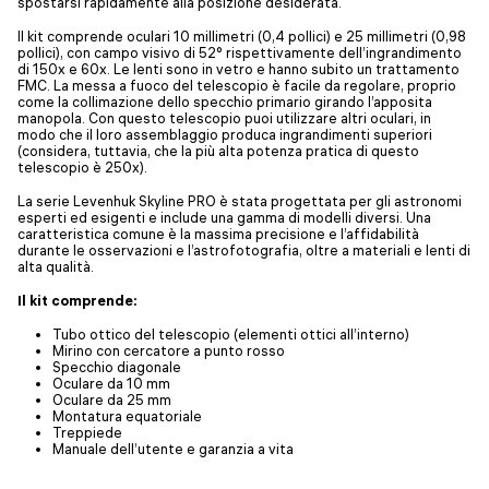
spostarsi rapidamente alla posizione desiderata.
Il kit comprende oculari 10 millimetri (0,4 pollici) e 25 millimetri (0,98
pollici), con campo visivo di 52° rispettivamente dell’ingrandimento
di 150x e 60x. Le lenti sono in vetro e hanno subito un trattamento
FMC. La messa a fuoco del telescopio è facile da regolare, proprio
come la collimazione dello specchio primario girando l’apposita
manopola. Con questo telescopio puoi utilizzare altri oculari, in
modo che il loro assemblaggio produca ingrandimenti superiori
(considera, tuttavia, che la più alta potenza pratica di questo
telescopio è 250x).
La serie Levenhuk Skyline PRO è stata progettata per gli astronomi
esperti ed esigenti e include una gamma di modelli diversi. Una
caratteristica comune è la massima precisione e l’affidabilità
durante le osservazioni e l’astrofotografia, oltre a materiali e lenti di
alta qualità.
Il kit comprende:
Tubo ottico del telescopio (elementi ottici all’interno)
Mirino con cercatore a punto rosso
Specchio diagonale
Oculare da 10 mm
Oculare da 25 mm
Montatura equatoriale
Treppiede
Manuale dell’utente e garanzia a vita