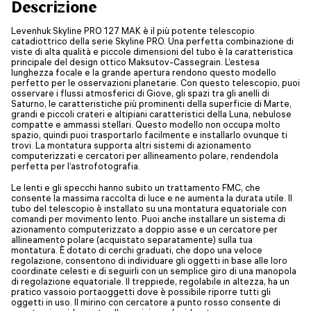
Descrizione
Levenhuk Skyline PRO 127 MAK è il più potente telescopio
catadiottrico della serie Skyline PRO. Una perfetta combinazione di
viste di alta qualità e piccole dimensioni del tubo è la caratteristica
principale del design ottico Maksutov-Cassegrain. L’estesa
lunghezza focale e la grande apertura rendono questo modello
perfetto per le osservazioni planetarie. Con questo telescopio, puoi
osservare i flussi atmosferici di Giove, gli spazi tra gli anelli di
Saturno, le caratteristiche più prominenti della superficie di Marte,
grandi e piccoli crateri e altipiani caratteristici della Luna, nebulose
compatte e ammassi stellari. Questo modello non occupa molto
spazio, quindi puoi trasportarlo facilmente e installarlo ovunque ti
trovi. La montatura supporta altri sistemi di azionamento
computerizzati e cercatori per allineamento polare, rendendola
perfetta per l’astrofotografia.
Le lenti e gli specchi hanno subito un trattamento FMC, che
consente la massima raccolta di luce e ne aumenta la durata utile. Il
tubo del telescopio è installato su una montatura equatoriale con
comandi per movimento lento. Puoi anche installare un sistema di
azionamento computerizzato a doppio asse e un cercatore per
allineamento polare (acquistato separatamente) sulla tua
montatura. È dotato di cerchi graduati, che dopo una veloce
regolazione, consentono di individuare gli oggetti in base alle loro
coordinate celesti e di seguirli con un semplice giro di una manopola
di regolazione equatoriale. Il treppiede, regolabile in altezza, ha un
pratico vassoio portaoggetti dove è possibile riporre tutti gli
oggetti in uso. Il mirino con cercatore a punto rosso consente di