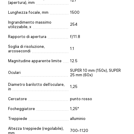
127
(apertura), mm
Lunghezza focale, mm
1500
Ingrandimento massimo
254
utilizzabile, x
Rapporto di apertura
f/11.8
Soglia di risoluzione,
1.1
arcosecondi
Magnitudine apparente limite
12.5
SUPER 10 mm (150x), SUPER
Oculari
25 mm (60x)
Diametro barilotto dell’oculare,
1,25
in
Cercatore
punto rosso
Focheggiatore
1,25"
Treppiede
alluminio
Altezza treppiede (regolabile),
700–1120
mm