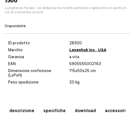
1500
Lunghezza focale – la distanza tra le lenti primarie o specchio e il punto in
cui si concentra la luce
Disponibilità
ID prodotto
28300
Marchio
Levenhuk Inc., USA
Garanzia
a vita
EAN
5905555002163
Dimensione confezione
115x50x25 cm
(LxPxH)
Peso spedizione
20 kg
descrizione
specifiche
download
accessori