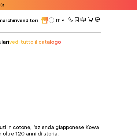
ù!
marchi
rivenditori
IT
lari
vedi tutto il catalogo
uti in cotone, l’azienda giapponese Kowa
oltre 120 anni di storia.