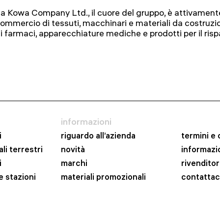
a Kowa Company Ltd., il cuore del gruppo, è attivamente
ommercio di tessuti, macchinari e materiali da costruzio
i farmaci, apparecchiature mediche e prodotti per il ris
informazioni
i
riguardo all’azienda
termini e 
li terrestri
novità
informazio
i
marchi
rivenditor
e stazioni
materiali promozionali
contattac