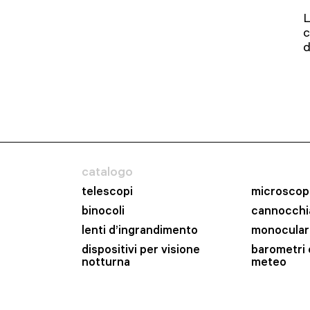
L
c
d
catalogo
telescopi
microscop
binocoli
cannocchia
lenti d’ingrandimento
monocular
dispositivi per visione
barometri 
notturna
meteo