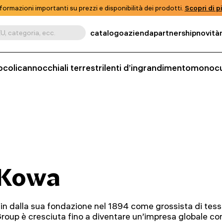
formazioni importanti su prezzi e disponibilità dei prodotti.
Scopri di pi
catalogo
azienda
partnership
novità
U, categoria, ecc.
ocoli
cannocchiali terrestri
lenti d’ingrandimento
monocu
Kowa
in dalla sua fondazione nel 1894 come grossista di tess
roup è cresciuta fino a diventare un’impresa globale con 