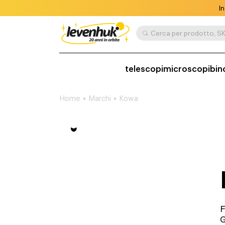
In
Cerca per prodotto, SK
telescopi
microscopi
bin
Home
Marchi
Kowa
F
G