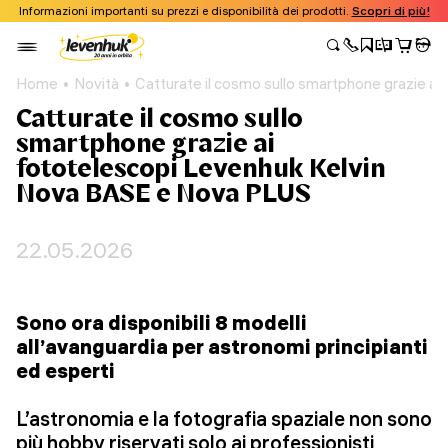
Informazioni importanti su prezzi e disponibilità dei prodotti.
Scopri di più!
Home
Novità
Catturate il cosmo sullo smartphone grazie a
Catturate il cosmo sullo
smartphone grazie ai
fototelescopi Levenhuk Kelvin
Nova BASE e Nova PLUS
22.05.2026
Sono ora disponibili 8 modelli
all’avanguardia per astronomi principianti
ed esperti
L’astronomia e la fotografia spaziale non sono
più hobby riservati solo ai professionisti