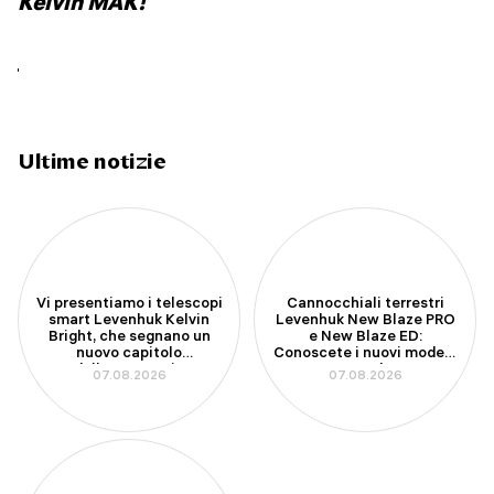
Kelvin MAK!
Ultime notizie
Vi presentiamo i telescopi
Cannocchiali terrestri
smart Levenhuk Kelvin
Levenhuk New Blaze PRO
Bright, che segnano un
e New Blaze ED:
nuovo capitolo
Conoscete i nuovi modelli
dell’astronomia
con apertura da 100 mm
07.08.2026
07.08.2026
amatoriale