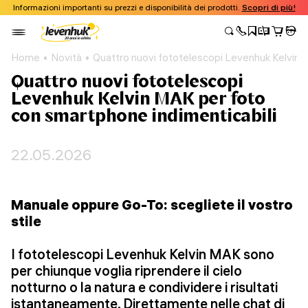
Informazioni importanti su prezzi e disponibilità dei prodotti.
Scopri di più!
Home
Novità
Quattro nuovi fototelescopi Levenhuk Kelvin 
Quattro nuovi fototelescopi
Levenhuk Kelvin MAK per foto
con smartphone indimenticabili
22.05.2026
Manuale oppure Go-To: scegliete il vostro
stile
I fototelescopi Levenhuk Kelvin MAK sono
per chiunque voglia riprendere il cielo
notturno o la natura e condividere i risultati
istantaneamente. Direttamente nelle chat di