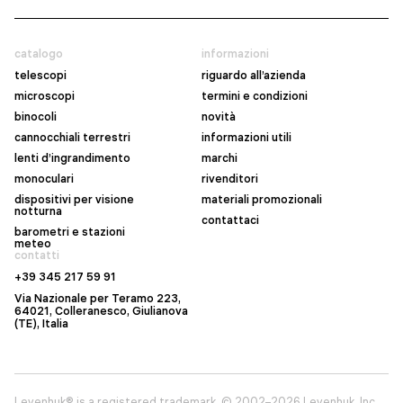
catalogo
informazioni
telescopi
riguardo all’azienda
microscopi
termini e condizioni
binocoli
novità
cannocchiali terrestri
informazioni utili
lenti d’ingrandimento
marchi
monoculari
rivenditori
dispositivi per visione
materiali promozionali
notturna
contattaci
barometri e stazioni
meteo
contatti
+39 345 217 59 91
Via Nazionale per Teramo 223,
64021, Colleranesco, Giulianova
(TE), Italia
Levenhuk® is a registered trademark. © 2002–2026 Levenhuk, Inc.