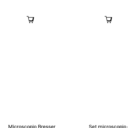
Microscopio Bresser
Set microscopio 