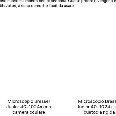
ose nuove sul mondo che ci circonda. Questi prodotti vengono cr
tilizzatori, e sono comodi e facili da usare.
Microscopio Bresser
Microscopio Bres
Junior 40–1024x con
Junior 40–1024x, 
camera oculare
custodia rigida