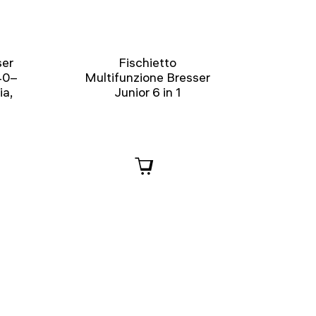
ser
Fischietto
40–
Multifunzione Bresser
ia,
Junior 6 in 1