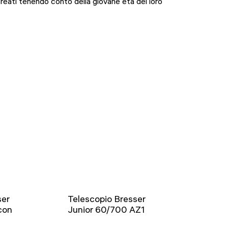
eati tenendo conto della giovane età dei loro
ser
Telescopio Bresser
con
Junior 60/700 AZ1