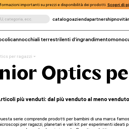
formazioni importanti su prezzi e disponibilità dei prodotti.
Scopri di pi
catalogo
azienda
partnership
novità
U, categoria, ecc.
ocoli
cannocchiali terrestri
lenti d’ingrandimento
monocu
tics per ragazzi
nior Optics pe
rticoli più venduti: dal più venduto al meno vendut
uesta serie comprende prodotti per bambini di una marca famosa
icroscopi per ragazzi, planetari e vari kit per esperimenti ideati p