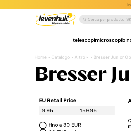
In
Cerca per prodotto, SK
telescopi
microscopi
bin
Home
Catalogo
Altro
Bresser Junior Op
Bresser Ju
EU Retail Price
A
Q
fino a
30
EUR
m