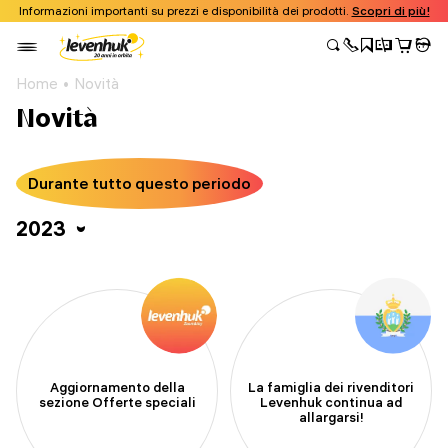
Informazioni importanti su prezzi e disponibilità dei prodotti.
Scopri di più!
Home
Novità
Novità
Durante tutto questo periodo
2023
Aggiornamento della
La famiglia dei rivenditori
sezione Offerte speciali
Levenhuk continua ad
allargarsi!