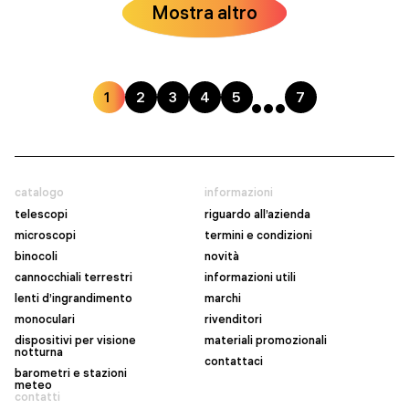
Mostra altro
1
2
3
4
5
7
catalogo
informazioni
telescopi
riguardo all’azienda
microscopi
termini e condizioni
binocoli
novità
cannocchiali terrestri
informazioni utili
lenti d’ingrandimento
marchi
monoculari
rivenditori
dispositivi per visione
materiali promozionali
notturna
contattaci
barometri e stazioni
meteo
contatti